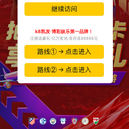
k8凯发·博彩娱乐第一品牌！
注册送豪礼·亿万奖池·首存送88888元